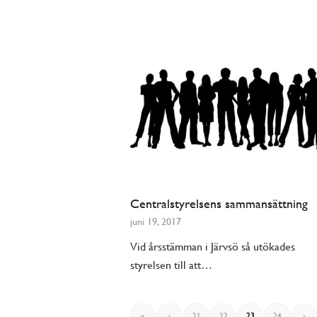
Centralstyrelsens sammansättning
juni 19, 2017
Vid årsstämman i Järvsö så utökades
styrelsen till att…
«
‹
21
22
23
24
›