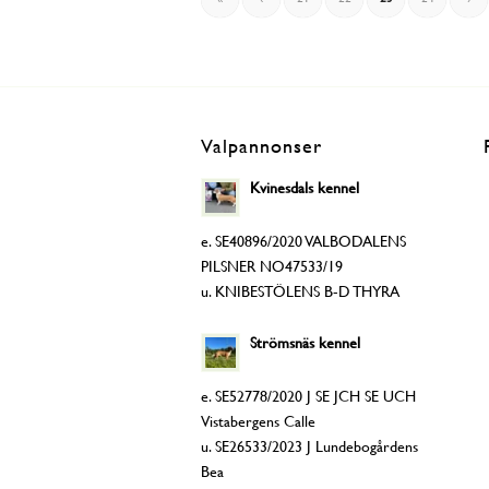
Valpannonser
Kvinesdals kennel
e. SE40896/2020 VALBODALENS
PILSNER NO47533/19
u. KNIBESTÖLENS B-D THYRA
Strömsnäs kennel
e. SE52778/2020 J SE JCH SE UCH
Vistabergens Calle
u. SE26533/2023 J Lundebogårdens
Bea