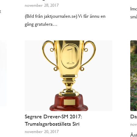
november 28, 2017
Imo
t
(Bild från jaktjournalen.se) Vi får ännu en
sm
gång gratulera…
Segrare Drever-SM 2017:
Da
Trumslagarboställets Siri
nov
e
november 20, 2017
Änt