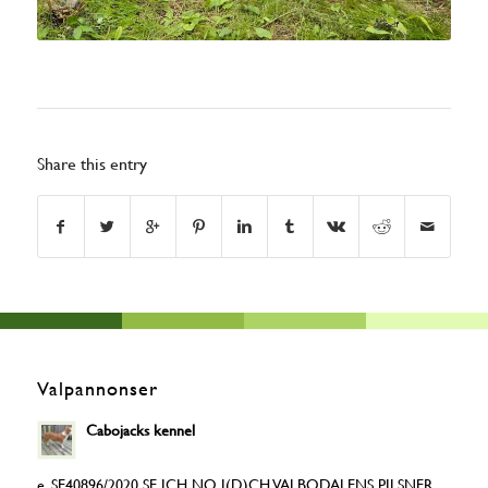
Share this entry
Valpannonser
Cabojacks kennel
e. SE40896/2020 SE JCH NO J(D)CH VALBODALENS PILSNER