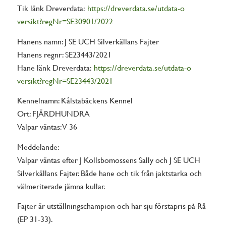
Tik länk Dreverdata:
https://dreverdata.se/utdata-o
versikt?regNr=SE30901/2022
Hanens namn: J SE UCH Silverkällans Fajter
Hanens regnr: SE23443/2021
Hane länk Dreverdata:
https://dreverdata.se/utdata-o
versikt?regNr=SE23443/2021
Kennelnamn: Kålstabäckens Kennel
Ort: FJÄRDHUNDRA
Valpar väntas: V 36
Meddelande:
Valpar väntas efter J Kollsbomossens Sally och J SE UCH
Silverkällans Fajter. Både hane och tik från jaktstarka och
välmeriterade jämna kullar.
Fajter är utställningschampion och har sju förstapris på Rå
(EP 31-33).