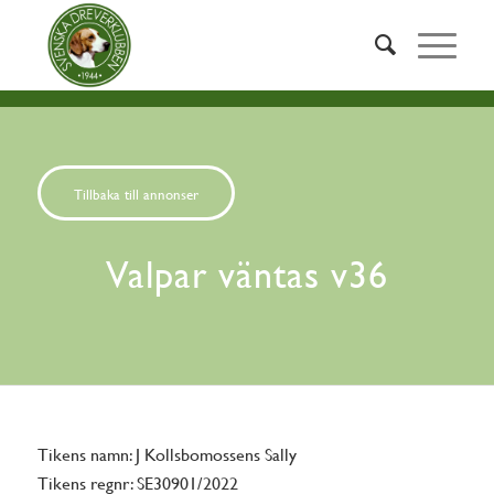
Tillbaka till annonser
Valpar väntas v36
Tikens namn: J Kollsbomossens Sally
Tikens regnr: SE30901/2022