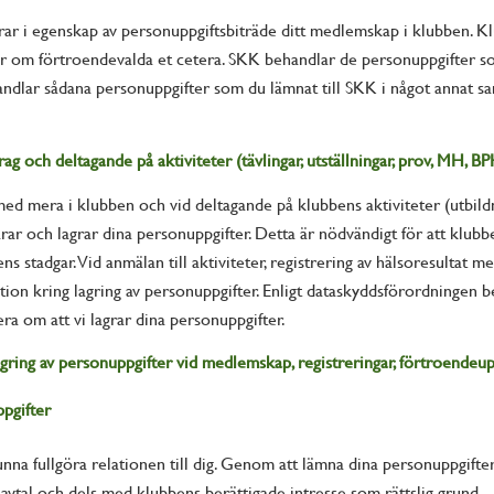
ar i egenskap av personuppgiftsbiträde ditt medlemskap i klubben. K
fter om förtroendevalda et cetera. SKK behandlar de personuppgifter so
ndlar sådana personuppgifter som du lämnat till SKK i något annat
 och deltagande på aktiviteter (tävlingar, utställningar, prov, MH, BP
 mera i klubben och vid deltagande på klubbens aktiviteter (utbildning
r och lagrar dina personuppgifter. Detta är nödvändigt för att klubbe
bens stadgar. Vid anmälan till aktiviteter, registrering av hälsoresult
mation kring lagring av personuppgifter. Enligt dataskyddsförordninge
a om att vi lagrar dina personuppgifter.
gring av personuppgifter vid medlemskap, registreringar, förtroendeupp
ppgifter
unna fullgöra relationen till dig. Genom att lämna dina personuppgift
 avtal och dels med klubbens berättigade intresse som rättslig grund.