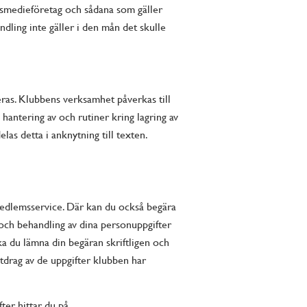
smedieföretag och sådana som gäller
andling inte gäller i den mån det skulle
ras. Klubbens verksamhet påverkas till
hantering av och rutiner kring lagring av
s detta i anknytning till texten.
edlemsservice. Där kan du också begära
g och behandling av dina personuppgifter
ka du lämna din begäran skriftligen och
utdrag av de uppgifter klubben har
ter hittar du på