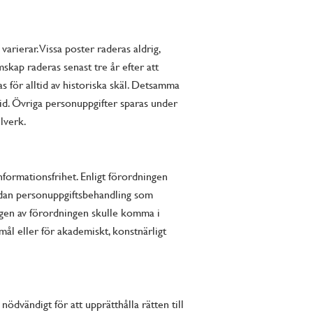
arierar. Vissa poster raderas aldrig,
kap raderas senast tre år efter att
 för alltid av historiska skäl. Detsamma
ltid. Övriga personuppgifter sparas under
lverk.
formationsfrihet. Enligt förordningen
 sådan personuppgiftsbehandling som
gen av förordningen skulle komma i
ål eller för akademiskt, konstnärligt
dvändigt för att upprätthålla rätten till