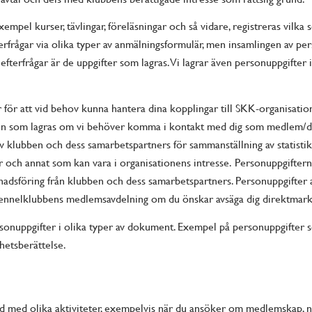
empel kurser, tävlingar, föreläsningar och så vidare, registreras vilka so
terfrågar via olika typer av anmälningsformulär, men insamlingen av pe
fterfrågar är de uppgifter som lagras. Vi lagrar även personuppgifter 
 för att vid behov kunna hantera dina kopplingar till SKK-organisati
nen som lagras om vi behöver komma i kontakt med dig som medlem/de
 klubben och dess samarbetspartners för sammanställning av statist
r och annat som kan vara i organisationens intresse. Personuppgifte
nadsföring från klubben och dess samarbetspartners. Personuppgifter 
ennelklubbens medlemsavdelning om du önskar avsäga dig direktmark
rsonuppgifter i olika typer av dokument. Exempel på personuppgifter 
hetsberättelse.
 med olika aktiviteter, exempelvis när du ansöker om medlemskap, när