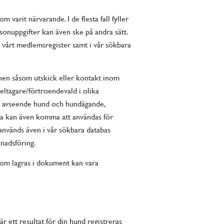
m varit närvarande. I de flesta fall fyller
rsonuppgifter kan även ske på andra sätt.
i vårt medlemsregister samt i vår sökbara
onen såsom utskick eller kontakt inom
ltagare/förtroendevald i olika
ik avseende hund och hundägande,
rna kan även komma att användas för
används även i vår sökbara databas
nadsföring.
som lagras i dokument kan vara
 ett resultat för din hund registreras