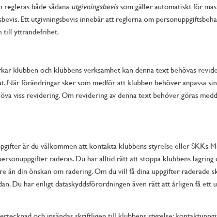
en regleras både sådana
utgivningsbevis
som gäller automatiskt för mas
ingsbevis. Ett utgivningsbevis innebär att reglerna om personuppgiftsbeh
till yttrandefrihet.
rkar klubben och klubbens verksamhet kan denna text behövas revide
lut. När förändringar sker som medför att klubben behöver anpassa sin 
va viss revidering. Om revidering av denna text behöver göras meddela
pgifter är du välkommen att kontakta klubbens styrelse eller SKKs M
 personuppgifter raderas. Du har alltid rätt att stoppa klubbens lagrin
gre än din önskan om radering. Om du vill få dina uppgifter raderade s
an. Du har enligt dataskyddsförordningen även rätt att årligen få ett 
rtecknad och insändas skriftligen till klubbens styrelse: kontaktuppgif