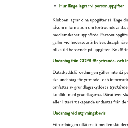
Hur länge lagrar vi personuppgifter
Klubben lagrar dina uppgifter så länge di
såsom information om förtroendevalda, d
medlemskapet upphörde. Personuppgifter i
gäller vid hedersutmärkelser, disciplinäre
olika tid beroende på uppgiften. Bokföri
Undantag från GDPR för yttrande- och in
Dataskyddsförordningen gäller inte då pe
ska undantag för yttrande- och informatio
omfattas av grundlagsskyddet i
tryckfrih
konflikt med grundlagarna. Därutöver ska
eller litterärt skapande undantas från d
Undantag vid utgivningsbevis
Förordningen tillåter att medlemsländern