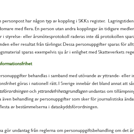
n personpost har någon typ av koppling i SKKs register. Lagringstiden v
omare med flera. En person utan andra kopplingar än tidigare medlems
 styrelse- eller årsmötesprotokoll raderas inte då protokollen sparas
nden eller resultat från tävlingar. Dessa personuppgifter sparas för al
ngsmaterial sparas exempelvis sju år i enlighet med Skatteverkets rege
formationsfrihet
rsonuppgifter behandlas i samband med utövande av yttrande- eller in
nsfrihet göras i nationell rätt. I Sverige innebär det bland annat att
etsförordningen
och
yttrandefrihetsgrundlagen
undantas om tillämpnin
 även behandling av personuppgifter som sker för journalistiska ändam
e flesta av bestämmelserna i dataskyddsförordningen.
a gör undantag från reglerna om personuppgiftsbehandling om det är nö