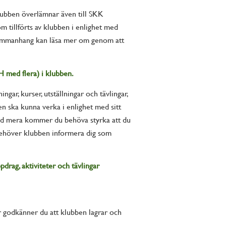
lubben överlämnar även till SKK
m tillförts av klubben i enlighet med
 sammanhang kan läsa mer om genom att
H med flera) i klubben.
ar, kurser, utställningar och tävlingar,
n ska kunna verka i enlighet med sitt
at med mera kommer du behöva styrka att du
n behöver klubben informera dig som
drag, aktiviteter och tävlingar
er godkänner du att klubben lagrar och