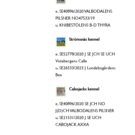
e. SE40896/2020 VALBODALENS
PILSNER NO47533/19
u. KNIBESTÖLENS B-D THYRA
Strömsnäs kennel
e. SE52778/2020 J SE JCH SE UCH
Vistabergens Calle
u. SE26533/2023 J Lundebogårdens
Bea
Cabojacks kennel
e. SE40896/2020 SE JCH NO
J(D)CH VALBODALENS PILSNER
u. SE21531/2020 J SE UCH
CABOJACK AXXA