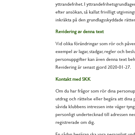
yttrandefrihet. I yttrandefrihetsgrundlag
efter ansökan, så kallat frivilligt utgivn
inkräkta på den grundlagsskyddade rätten 
Revidering av denna text
Vid olika förändringar som rör och påve
exempel av lagar, stadgar, regler och bes
personuppgifter kan även denna text behö
Revidering är senast gjord 2020-01-27.
Kontakt med SKK
Om du har frågor som rör dina personup
utdrag och rättelse eller begära att dina
såvida klubbens intressen inte väger tyn
personligt undertecknad till adressen ned
registrerade om dig.
En sådan begäran ska vara personligt unde