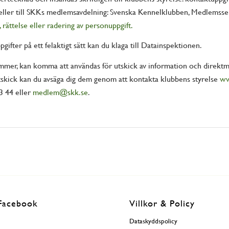
eller till SKKs medlemsavdelning: Svenska Kennelklubben, Medlemsser
, rättelse eller radering av personuppgift.
ifter på ett felaktigt sätt kan du klaga till Datainspektionen.
mer, kan komma att användas för utskick av information och direktm
 utskick kan du avsäga dig dem genom att kontakta klubbens styrelse
ww
3 44 eller
medlem@skk.se
.
Facebook
Villkor & Policy
Dataskyddspolicy