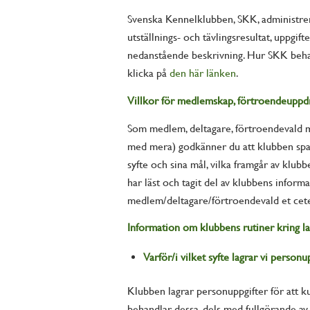
Svenska Kennelklubben, SKK, administrer
utställnings- och tävlingsresultat, uppgi
nedanstående beskrivning. Hur SKK beha
klicka på
den här länken
.
Villkor för medlemskap, förtroendeuppdrag
Som medlem, deltagare, förtroendevald med
med mera) godkänner du att klubben spara
syfte och sina mål, vilka framgår av klub
har läst och tagit del av klubbens infor
medlem/deltagare/förtroendevald et ceter
Information om klubbens rutiner kring la
Varför/i vilket syfte lagrar vi personu
Klubben lagrar personuppgifter för att k
behandlar dessa, dels med fullgörande av