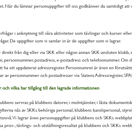
tet. När du lämnar personuppgifter till oss godkänner du samtidigt att v
rfrågar i anknytning till våra aktiviteter som tävlingar och kurser el
frågar. De uppgifter som vi samlar in är de uppgifter som vi lagrar.
 direkt från dig eller via SKK eller någon annan SKK-ansluten klubb, s
mn, personnummer, postadress, e-postadress och telefonnummer. Om du
tt ha ett uppdaterat adressregister. Personnumret är även en förutsättn
gar av personnummer och postadresser via Statens Adressregister, SPA
r och vilka har tillgång till den lagrade informationen
bbens servrar, på klubbens datorer, i molntjänster, i låsta dokumentskå
fterna nås av SKKs behöriga personal, klubbens kanslipersonal, styre
hetsnivå. Vi lagrar även personuppgifter på klubbens och SKKs webbpla
sa prov-, tävlings- och utställningsresultat på klubbens och SKKs webb