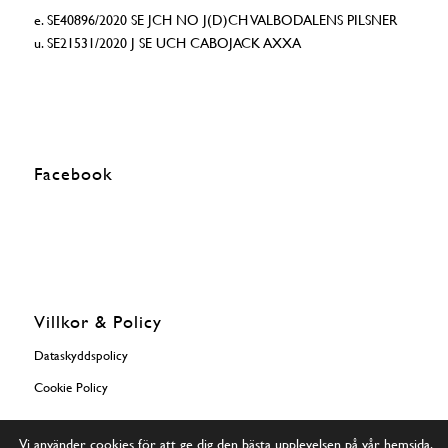
e. SE40896/2020 SE JCH NO J(D)CH VALBODALENS PILSNER
u. SE21531/2020 J SE UCH CABOJACK AXXA
Facebook
Villkor & Policy
Dataskyddspolicy
Cookie Policy
Vi använder cookies för att ge dig den bästa upplevelsen på vår hemsida.