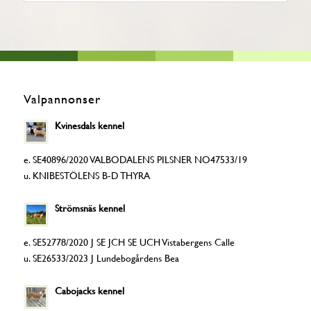
Valpannonser
Kvinesdals kennel
e. SE40896/2020 VALBODALENS PILSNER NO47533/19
u. KNIBESTÖLENS B-D THYRA
Strömsnäs kennel
e. SE52778/2020 J SE JCH SE UCH Vistabergens Calle
u. SE26533/2023 J Lundebogårdens Bea
Cabojacks kennel