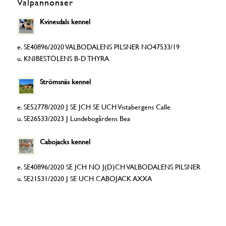
Valpannonser
Kvinesdals kennel
e. SE40896/2020 VALBODALENS PILSNER NO47533/19
u. KNIBESTÖLENS B-D THYRA
Strömsnäs kennel
e. SE52778/2020 J SE JCH SE UCH Vistabergens Calle
u. SE26533/2023 J Lundebogårdens Bea
Cabojacks kennel
e. SE40896/2020 SE JCH NO J(D)CH VALBODALENS PILSNER
u. SE21531/2020 J SE UCH CABOJACK AXXA