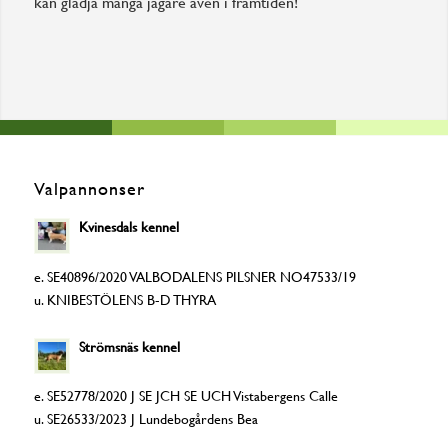
kan glädja många jägare även i framtiden!
Valpannonser
Kvinesdals kennel
e. SE40896/2020 VALBODALENS PILSNER NO47533/19
u. KNIBESTÖLENS B-D THYRA
Strömsnäs kennel
e. SE52778/2020 J SE JCH SE UCH Vistabergens Calle
u. SE26533/2023 J Lundebogårdens Bea