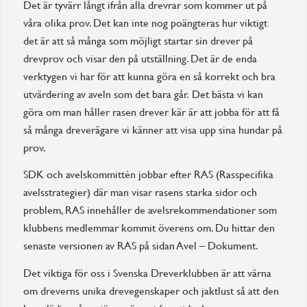
Det är tyvärr långt ifrån alla drevrar som kommer ut på
våra olika prov. Det kan inte nog poängteras hur viktigt
det är att så många som möjligt startar sin drever på
drevprov och visar den på utställning. Det är de enda
verktygen vi har för att kunna göra en så korrekt och bra
utvärdering av aveln som det bara går. Det bästa vi kan
göra om man håller rasen drever kär är att jobba för att få
så många dreverägare vi känner att visa upp sina hundar på
prov.
SDK och avelskommittén jobbar efter RAS (Rasspecifika
avelsstrategier) där man visar rasens starka sidor och
problem, RAS innehåller de avelsrekommendationer som
klubbens medlemmar kommit överens om. Du hittar den
senaste versionen av RAS på sidan Avel – Dokument.
Det viktiga för oss i Svenska Dreverklubben är att värna
om dreverns unika drevegenskaper och jaktlust så att den