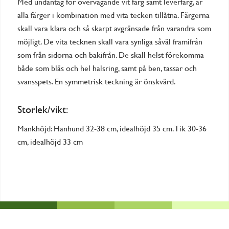
Med undantag för övervägande vit färg samt leverfärg, är
alla färger i kombination med vita tecken tillåtna. Färgerna
skall vara klara och så skarpt avgränsade från varandra som
möjligt. De vita tecknen skall vara synliga såväl framifrån
som från sidorna och bakifrån. De skall helst förekomma
både som bläs och hel halsring, samt på ben, tassar och
svansspets. En symmetrisk teckning är önskvärd.
Storlek/vikt:
Mankhöjd: Hanhund 32-38 cm, idealhöjd 35 cm. Tik 30-36
cm, idealhöjd 33 cm