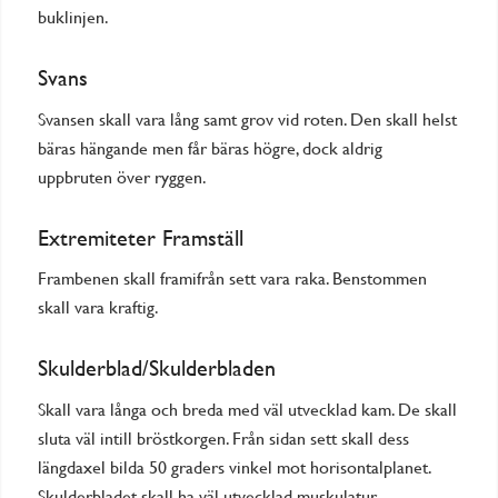
buklinjen.
Svans
Svansen skall vara lång samt grov vid roten. Den skall helst
bäras hängande men får bäras högre, dock aldrig
uppbruten över ryggen.
Extremiteter Framställ
Frambenen skall framifrån sett vara raka. Benstommen
skall vara kraftig.
Skulderblad/Skulderbladen
Skall vara långa och breda med väl utvecklad kam. De skall
sluta väl intill bröstkorgen. Från sidan sett skall dess
längdaxel bilda 50 graders vinkel mot horisontalplanet.
Skulderbladet skall ha väl utvecklad muskulatur.