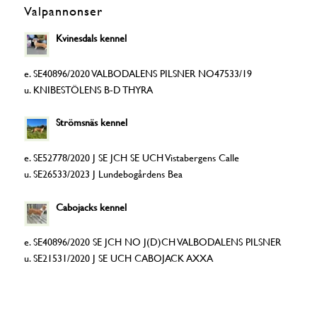
Valpannonser
Kvinesdals kennel
e. SE40896/2020 VALBODALENS PILSNER NO47533/19
u. KNIBESTÖLENS B-D THYRA
Strömsnäs kennel
e. SE52778/2020 J SE JCH SE UCH Vistabergens Calle
u. SE26533/2023 J Lundebogårdens Bea
Cabojacks kennel
e. SE40896/2020 SE JCH NO J(D)CH VALBODALENS PILSNER
u. SE21531/2020 J SE UCH CABOJACK AXXA