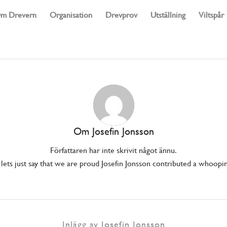
m Drevern
Organisation
Drevprov
Utställning
Viltspår
Om
Josefin Jonsson
Författaren har inte skrivit något ännu.
ets just say that we are proud
Josefin Jonsson
contributed a whooping
Inlägg av Josefin Jonsson