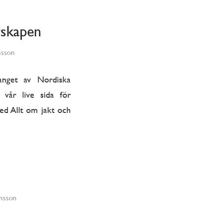
rskapen
nsson
anget av Nordiska
 vår live sida för
ed Allt om jakt och
onsson