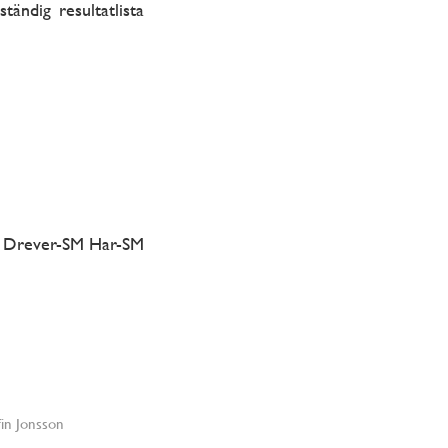
ndig resultatlista
23 Drever-SM Har-SM
fin Jonsson