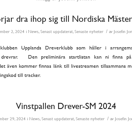
rjar dra ihop sig till Nordiska Mäste
/
mber 2, 2024
i
News
,
Senast uppdaterat
,
Senaste nyheter
av
Josefin Jo
lklubben Upplands Dreverklubb som håller i arrangem
drevrar. Den preliminära startlistan kan ni finna på
det även kommer finnas länk till livestreamen tillsammans m
ngskod till tracker.
Vinstpallen Drever-SM 2024
/
mber 29, 2024
i
News
,
Senast uppdaterat
,
Senaste nyheter
av
Josefin J