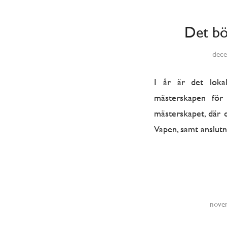
Det bö
dece
I år är det loka
mästerskapen för 
mästerskapet, där 
Vapen, samt anslutni
nove