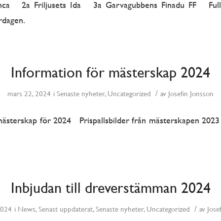
nca 2a Friljusets Ida 3a Garvagubbens Finadu FF Fullstä
rdagen.
Information för mästerskap 2024
/
mars 22, 2024
i
Senaste nyheter
,
Uncategorized
av
Josefin Jonsson
mästerskap för 2024 Prispallsbilder från mästerskapen 20
Inbjudan till dreverstämman 2024
/
2024
i
News
,
Senast uppdaterat
,
Senaste nyheter
,
Uncategorized
av
Jose