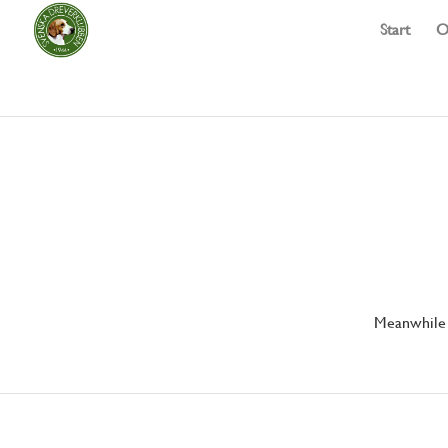
Start
O
Meanwhile l