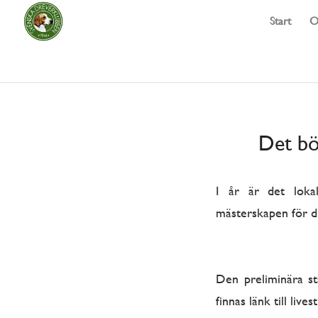
Start
O
Det bö
I år är det loka
mästerskapen för d
Den preliminära st
finnas länk till liv