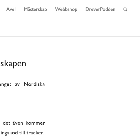
Avel
Mästerskap
Webbshop
DreverPodden
rskapen
anget av Nordiska
är det även kommer
ngskod till tracker.