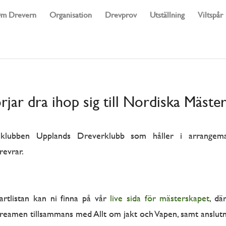
m Drevern
Organisation
Drevprov
Utställning
Viltspår
rjar dra ihop sig till Nordiska Mäste
lklubben Upplands Dreverklubb som håller i arrangem
revrar.
artlistan kan ni finna på vår
live sida för mästerskapet
, d
estreamen tillsammans med Allt om jakt och Vapen, samt anslutni