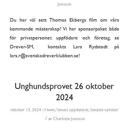
Jonsson
Du har väl sett Thomas Ekbergs film om våra
kommande mästerskap? Vi har sponsorpaket både
för privatpersoner, uppfödare och företag, se
Drever-SM, kontakta Lars Rydstedt på
lars.r@svenskadreverklubben.se
!
Unghundsprovet 26 oktober
2024
oktober 13, 2024
i
News
,
Senast uppdaterat
,
Senaste nyheter
/
av
Charlotte Jonsson