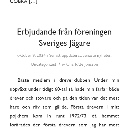
COBRA […]
Erbjudande från föreningen
Sveriges Jägare
oktober 9, 2024
i
Senast uppdaterat
,
Senaste nyheter
,
/
Uncategorized
av
Charlotte Jonsson
Bäste medlem i dreverklubben Under min
uppväxt under tidigt 60-tal så hade min farfar både
drever och stövare och på den tiden var det mest
hare och räv som gällde. Första drevern i mitt
pojkhem kom in runt 1972/73, då hemmet
förärades den första drevern som jag har mest