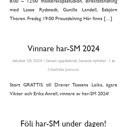
8:00 – 12:00 mästerskapsstudion, direktständning
med Lasse Rydstedt, Gunilla Landell, Esbjörn
Thoren. Fredag 19:00 Prisutdelning Här finns […]
Vinnare har-SM 2024
/
oktober 28, 2024
i
Senast uppdaterat
,
Senaste nyheter
av
Charlotte Jonsson
Stort GRATTIS till Drever Tassens Laika, ägare
Viktor och Erika Anrell, vinnare av har-SM 2024!
Följ har-SM under dagen!