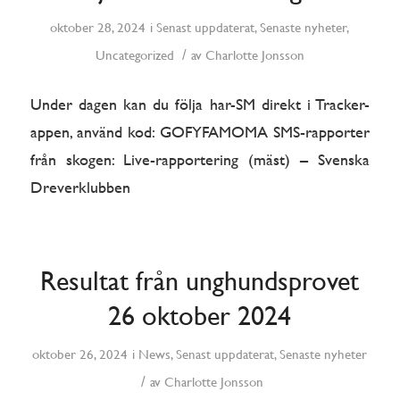
oktober 28, 2024
i
Senast uppdaterat
,
Senaste nyheter
,
/
Uncategorized
av
Charlotte Jonsson
Under dagen kan du följa har-SM direkt i Tracker-
appen, använd kod: GOFYFAMOMA SMS-rapporter
från skogen: Live-rapportering (mäst) – Svenska
Dreverklubben
Resultat från unghundsprovet
26 oktober 2024
oktober 26, 2024
i
News
,
Senast uppdaterat
,
Senaste nyheter
/
av
Charlotte Jonsson