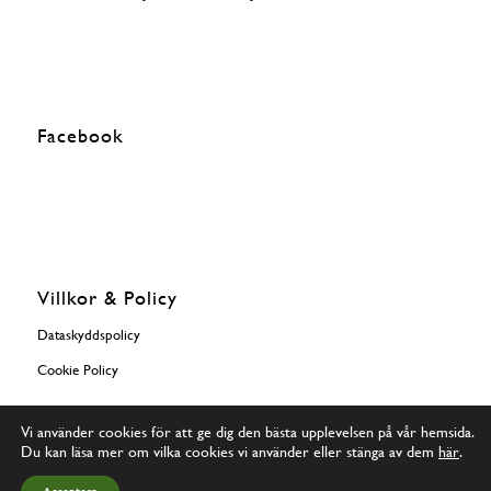
Facebook
Villkor & Policy
Dataskyddspolicy
Cookie Policy
Vi använder cookies för att ge dig den bästa upplevelsen på vår hemsida.
Du kan läsa mer om vilka cookies vi använder eller stänga av dem
här
.
© Copyright - Svenska Dreverklubben - Skapad av
Rawdesigns Webbyrå