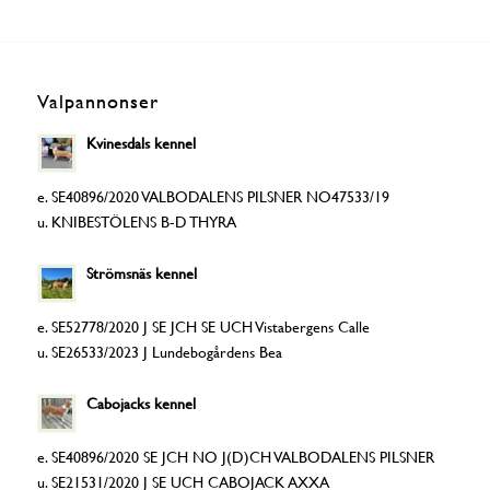
Valpannonser
Kvinesdals kennel
e. SE40896/2020 VALBODALENS PILSNER NO47533/19
u. KNIBESTÖLENS B-D THYRA
Strömsnäs kennel
e. SE52778/2020 J SE JCH SE UCH Vistabergens Calle
u. SE26533/2023 J Lundebogårdens Bea
Cabojacks kennel
e. SE40896/2020 SE JCH NO J(D)CH VALBODALENS PILSNER
u. SE21531/2020 J SE UCH CABOJACK AXXA