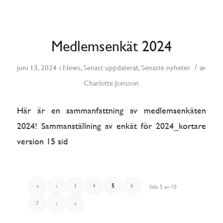
Medlemsenkät 2024
/
juni 13, 2024
i
News
,
Senast uppdaterat
,
Senaste nyheter
av
Charlotte Jonsson
Här är en sammanfattning av medlemsenkäten
2024! Sammanställning av enkät för 2024_kortare
version 15 sid
«
‹
3
4
5
6
Sida 5 av 10
7
›
»