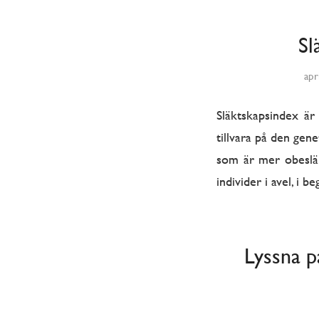
Sl
apr
Släktskapsindex är
tillvara på den gen
som är mer obeslä
individer i avel, i
Lyssna p