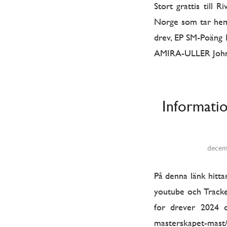
Stort grattis till
Norge som tar hem 
drev, EP SM-Poäng
AMIRA-ULLER Johnn
Informatio
decem
På denna länk hitt
youtube och Tracke
for drever 2024 on
masterskapet-mast/