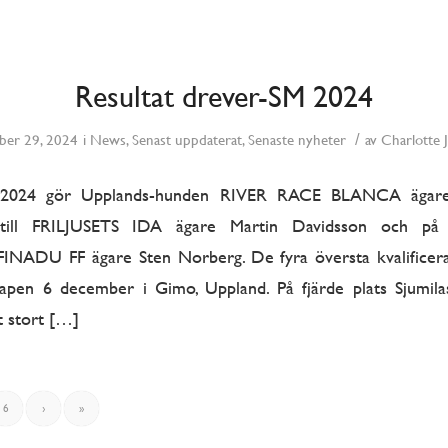
Resultat drever-SM 2024
/
er 29, 2024
i
News
,
Senast uppdaterat
,
Senaste nyheter
av
Charlotte 
 2024 gör Upplands-hunden RIVER RACE BLANCA ägare
 till FRILJUSETS IDA ägare Martin Davidsson och på 
DU FF ägare Sten Norberg. De fyra översta kvalificerar 
pen 6 december i Gimo, Uppland. På fjärde plats Sjumilas
t stort […]
6
›
»