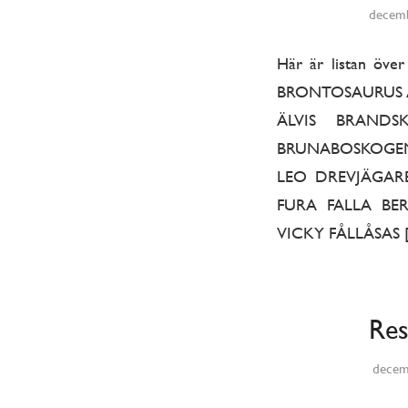
decemb
Här är listan öve
BRONTOSAURUS A
ÄLVIS BRANDS
BRUNABOSKOGEN
LEO DREVJÄGARE
FURA FALLA BER
VICKY FÅLLÅSAS 
Res
decem