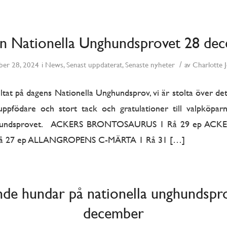
rån Nationella Unghundsprovet 28 de
/
er 28, 2024
i
News
,
Senast uppdaterat
,
Senaste nyheter
av
Charlotte 
ultat på dagens Nationella Unghundsprov, vi är stolta över det 
uppfödare och stort tack och gratulationer till valpköpar
ghundsprovet. ACKERS BRONTOSAURUS 1 Rå 29 ep ACK
 Rå 27 ep ALLANGROPENS C-MÄRTA 1 Rå 31 […]
nde hundar på nationella unghundspr
december