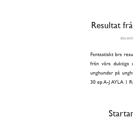
Resultat f
decemb
Fantastiskt bra res
från våra duktiga 
unghundar på un
30 ep A-J AYLA 1
Starta