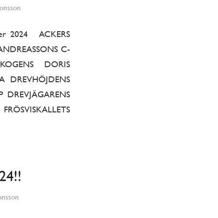
Jonsson
cember 2024 ACKERS
 ANDREASSONS C-
SKOGENS DORIS
DA DREVHÖJDENS
PP DREVJÄGARENS
 FRÖSVISKALLETS
24!!
onsson