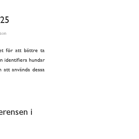
025
sson
t för att bättre ta
n identifiera hundar
 att använda dessa
erensen i