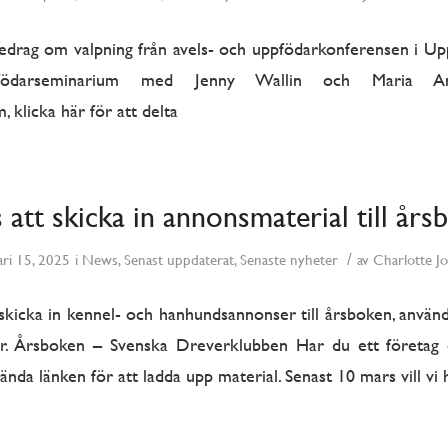
redrag om valpning från avels- och uppfödarkonferensen i Upp
pfödarseminarium med Jenny Wallin och Maria An
, klicka här för att delta
 att skicka in annonsmaterial till års
/
ari 15, 2025
i
News
,
Senast uppdaterat
,
Senaste nyheter
av
Charlotte J
skicka in kennel- och hanhundsannonser till årsboken, använ
er. Årsboken – Svenska Dreverklubben Har du ett företag 
da länken för att ladda upp material. Senast 10 mars vill vi h