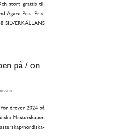
 stort grattis till
nd Ägare Pris Pris-
4 68 SILVERKÄLLANS
pen på / on
onsson
 för drever 2024 på
rdiska Mästerskapen
sterskap/nordiska-