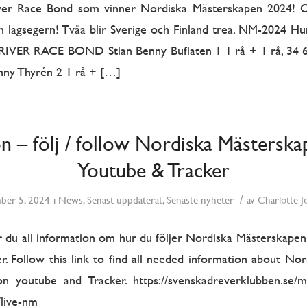
 River Race Bond som vinner Nordiska Mästerskapen 2024! Och
lagsegern! Tvåa blir Sverige och Finland trea. NM-2024 Hu
 RIVER RACE BOND Stian Benny Buflaten 1 1 rå + 1 rå, 3
y Thyrén 2 1 rå + […]
n – följ / follow Nordiska Mästerska
Youtube & Tracker
/
ber 5, 2024
i
News
,
Senast uppdaterat
,
Senaste nyheter
av
Charlotte J
ar du all information om hur du följer Nordiska Mästerskapen
r. Follow this link to find all needed information about No
 youtube and Tracker. https://svenskadreverklubben.se/ma
live-nm