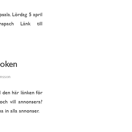
sala. Lördag 5 april
spach Länk till
boken
onsson
d den här länken för
och vill annonsera?
a in alla annonser.