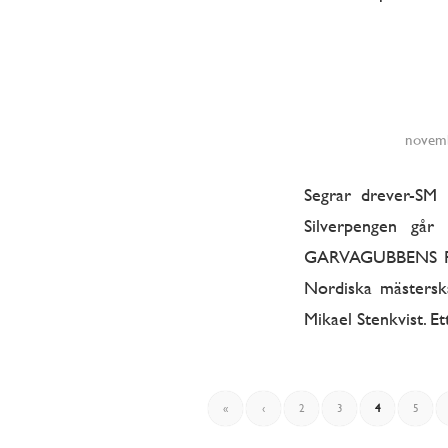
novemb
Segrar drever-SM
Silverpengen går
GARVAGUBBENS FINA
Nordiska mästerska
Mikael Stenkvist. Et
«
‹
2
3
4
5