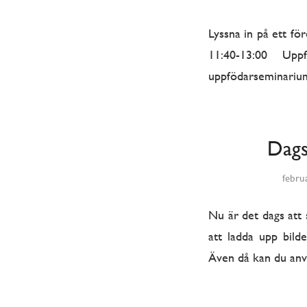
Lyssna in på ett fö
11:40-13:00 Up
uppfödarseminarium
Dags
febru
Nu är det dags att 
att ladda upp bild
Även då kan du använ