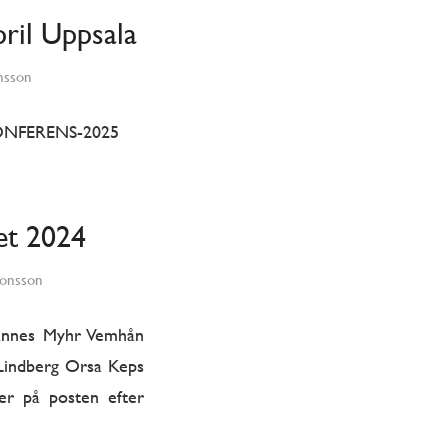
ril Uppsala
nsson
-KONFERENS-2025
et 2024
Jonsson
hannes Myhr Vemhån
Lindberg Orsa Keps
er på posten efter