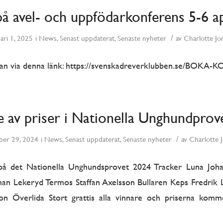
å avel- och uppfödarkonferens 5-6 ap
/
ari 1, 2025
i
News
,
Senast uppdaterat
,
Senaste nyheter
av
Charlotte Jo
an via denna länk: https://svenskadreverklubben.se/BOKA
e av priser i Nationella Unghundprov
/
er 29, 2024
i
News
,
Senast uppdaterat
,
Senaste nyheter
av
Charlotte 
 på det Nationella Unghundsprovet 2024 Tracker Luna Jo
n Lekeryd Termos Staffan Axelsson Bullaren Keps Fredrik 
on Överlida Stort grattis alla vinnare och priserna komm