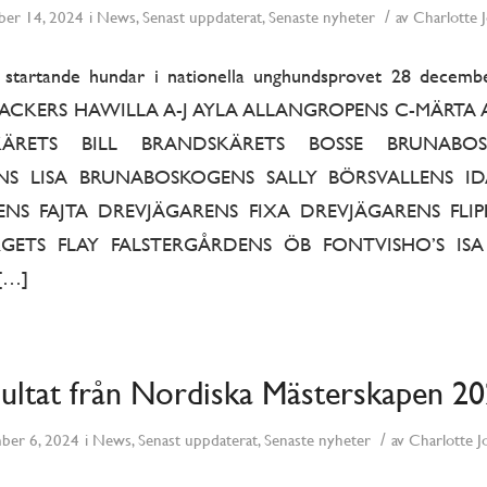
/
er 14, 2024
i
News
,
Senast uppdaterat
,
Senaste nyheter
av
Charlotte 
r startande hundar i nationella unghundsprovet 28 de
CKERS HAWILLA A-J AYLA ALLANGROPENS C-MÄRTA
KÄRETS BILL BRANDSKÄRETS BOSSE BRUNABO
S LISA BRUNABOSKOGENS SALLY BÖRSVALLENS I
NS FAJTA DREVJÄGARENS FIXA DREVJÄGARENS FLI
GETS FLAY FALSTERGÅRDENS ÖB FONTVISHO’S ISA
[…]
ultat från Nordiska Mästerskapen 20
/
ber 6, 2024
i
News
,
Senast uppdaterat
,
Senaste nyheter
av
Charlotte J