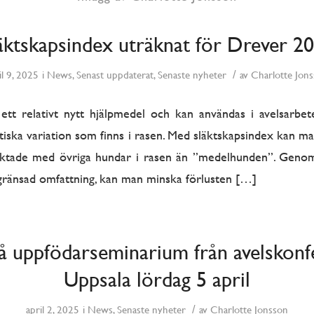
äktskapsindex uträknat för Drever 2
/
il 9, 2025
i
News
,
Senast uppdaterat
,
Senaste nyheter
av
Charlotte Jon
 ett relativt nytt hjälpmedel och kan användas i avelsarbete
etiska variation som finns i rasen. Med släktskapsindex kan ma
ktade med övriga hundar i rasen än ”medelhunden”. Genom
 begränsad omfattning, kan man minska förlusten […]
å uppfödarseminarium från avelskonf
Uppsala lördag 5 april
/
april 2, 2025
i
News
,
Senaste nyheter
av
Charlotte Jonsson