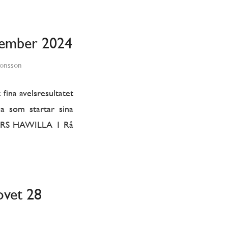
cember 2024
Jonsson
fina avelsresultatet
na som startar sina
ERS HAWILLA 1 Rå
ovet 28