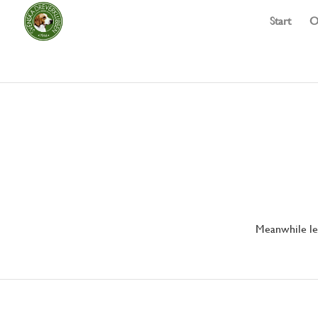
Start
O
Meanwhile let