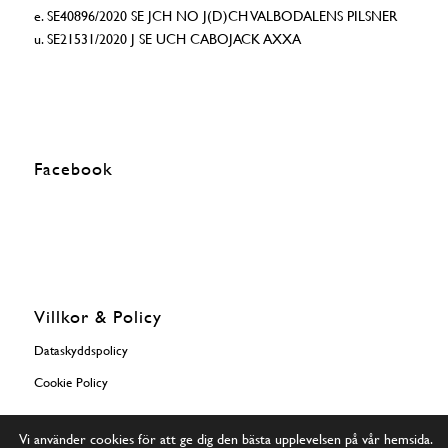
e. SE40896/2020 SE JCH NO J(D)CH VALBODALENS PILSNER
u. SE21531/2020 J SE UCH CABOJACK AXXA
Facebook
Villkor & Policy
Dataskyddspolicy
Cookie Policy
Vi använder cookies för att ge dig den bästa upplevelsen på vår hemsida.