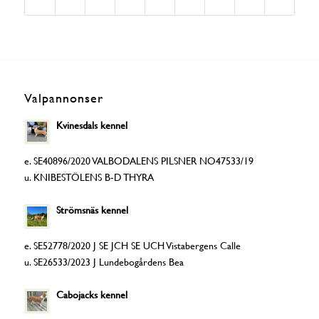
Valpannonser
Kvinesdals kennel
e. SE40896/2020 VALBODALENS PILSNER NO47533/19
u. KNIBESTÖLENS B-D THYRA
Strömsnäs kennel
e. SE52778/2020 J SE JCH SE UCH Vistabergens Calle
u. SE26533/2023 J Lundebogårdens Bea
Cabojacks kennel