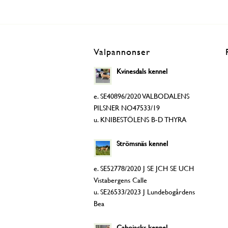
Valpannonser
Kvinesdals kennel
e. SE40896/2020 VALBODALENS
PILSNER NO47533/19
u. KNIBESTÖLENS B-D THYRA
Strömsnäs kennel
e. SE52778/2020 J SE JCH SE UCH
Vistabergens Calle
u. SE26533/2023 J Lundebogårdens
Bea
Cabojacks kennel