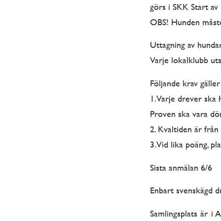
görs i SKK Start av 
OBS! Hunden måste 
Uttagning av hundar
Varje lokalklubb ut
Följande krav gäller
1. Varje drever ska 
Proven ska vara döm
2. Kvaltiden är från
3. Vid lika poäng, 
Sista anmälan 6/6
Enbart svenskägd dre
Samlingsplats är i A