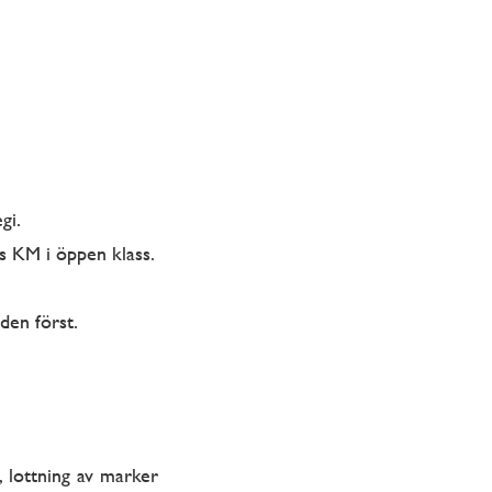
gi.
s KM i öppen klass.
den först.
a, lottning av marker