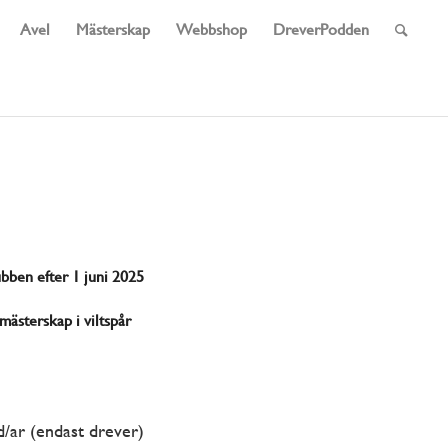
Avel
Mästerskap
Webbshop
DreverPodden
ubben efter 1 juni 2025
bmästerskap i viltspår
/ar (endast drever)