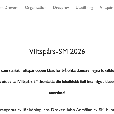
m Drevern
Organisation
Drevprov
Utställning
Viltspår
Viltspårs-SM 2026
om startat i viltspår öppen klass för två olika domare i egna lokalkl
 att delta i Viltspårs-SM, kontakta din lokalklubb ifall inte något klub
anordnas!
rrangeras av Jönköping läns Dreverklubb. Anmälan av SM-hund