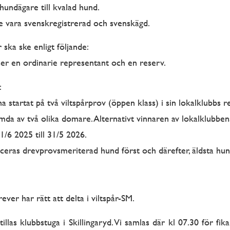
hundägare till kvalad hund.
vara svenskregistrerad och svenskägd.
 ska ske enligt följande:
ser en ordinarie representant och en reserv.
:
ha startat på två viltspårprov (öppen klass) i sin lokalklubbs re
da av två olika domare. Alternativt vinnaren av lokalklubben
 1/6 2025 till 31/5 2026.
placeras drevprovsmeriterad hund först och därefter, äldsta hun
ver har rätt att delta i viltspår-SM.
tillas klubbstuga i Skillingaryd. Vi samlas där kl 07.30 för fik