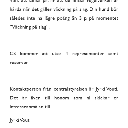
Värt att tänka på, är att de finska regelverken är
hårda när det gäller väckning på slag. Din hund bör
således inte ha lägre poäng än 3 p, på momentet
”Väckning på slag”.
CS kommer att utse 4 representanter samt
reserver.
Kontaktperson från centralstyrelsen är Jyrki Vouti.
Det är även till honom som ni skickar er
intresseanmälan till.
Jyrki Vouti