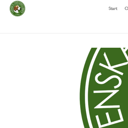
Start
O