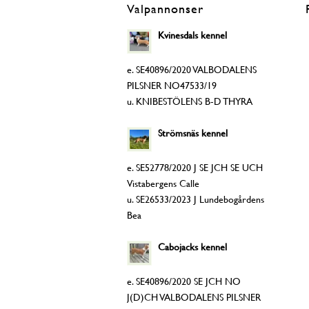
Valpannonser
Kvinesdals kennel
e. SE40896/2020 VALBODALENS
PILSNER NO47533/19
u. KNIBESTÖLENS B-D THYRA
Strömsnäs kennel
e. SE52778/2020 J SE JCH SE UCH
Vistabergens Calle
u. SE26533/2023 J Lundebogårdens
Bea
Cabojacks kennel
e. SE40896/2020 SE JCH NO
J(D)CH VALBODALENS PILSNER