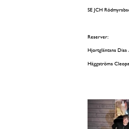
SE JCH Rödmyrabac
Reserver:
Hjortgläntans Disa 
Häggströms Cleopat