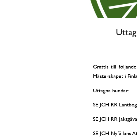
Uttag
Grattis till följa
Mästerskapet i Finl
Uttagna hundar:
SE JCH RR Lantbog
SE JCH RR Jaktgåv
SE JCH Nyfällans A