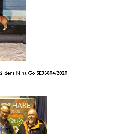
årdens Nina Go SE36804/2020