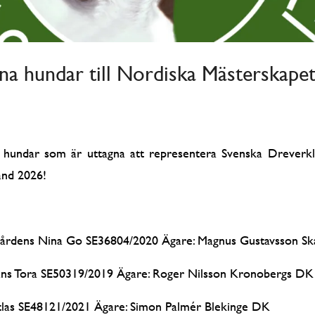
na hundar till Nordiska Mästerskape
nde hundar som är uttagna att representera Svenska Drever
and 2026!
årdens Nina Go SE36804/2020 Ägare: Magnus Gustavsson S
ans Tora SE50319/2019 Ägare: Roger Nilsson Kronobergs DK
tlas SE48121/2021 Ägare: Simon Palmér Blekinge DK