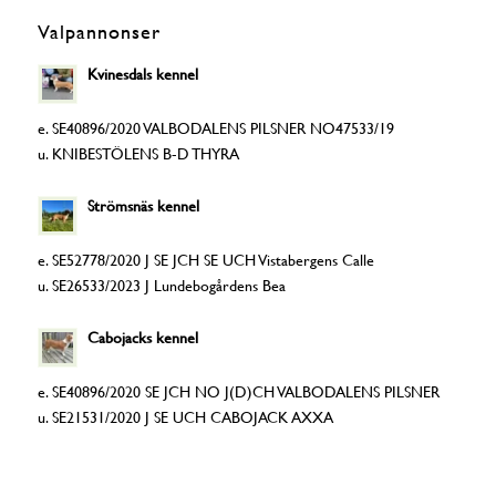
Valpannonser
Kvinesdals kennel
e. SE40896/2020 VALBODALENS PILSNER NO47533/19
u. KNIBESTÖLENS B-D THYRA
Strömsnäs kennel
e. SE52778/2020 J SE JCH SE UCH Vistabergens Calle
u. SE26533/2023 J Lundebogårdens Bea
Cabojacks kennel
e. SE40896/2020 SE JCH NO J(D)CH VALBODALENS PILSNER
u. SE21531/2020 J SE UCH CABOJACK AXXA