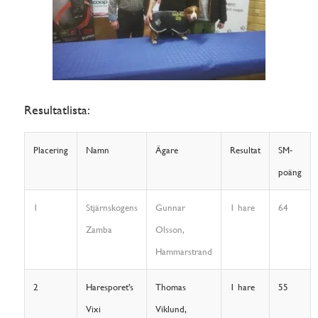
Resultatlista:
Placering
Namn
Ägare
Resultat
SM-
poäng
1
Stjärnskogens
Gunnar
1 hare
64
Zamba
Olsson,
Hammarstrand
2
Haresporet’s
Thomas
1 hare
55
Vixi
Viklund,