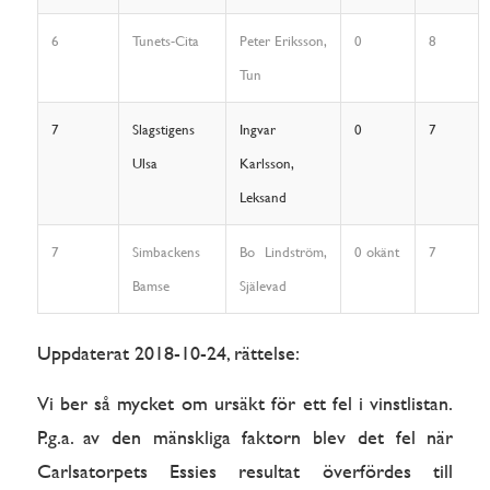
6
Tunets-Cita
Peter Eriksson,
0
8
Tun
7
Slagstigens
Ingvar
0
7
Ulsa
Karlsson,
Leksand
7
Simbackens
Bo Lindström,
0 okänt
7
Bamse
Själevad
Uppdaterat 2018-10-24, rättelse:
Vi ber så mycket om ursäkt för ett fel i vinstlistan.
P.g.a. av den mänskliga faktorn blev det fel när
Carlsatorpets Essies resultat överfördes till