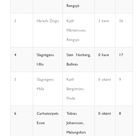
Rengsjö
3
Härads Zingo
Kjell
3 hare
36
Mårtensson,
Rengsjö
4
Slagstigens
Sten Norberg,
0 hare
17
Ullis
Bollnäs
5
Slagstigens
Kjell
0 okänt
9
Milla
Bergström,
Floda
6
Carlsatorpets
Tobias
0 okänt
8
Essie
Johansson,
Malungsfors