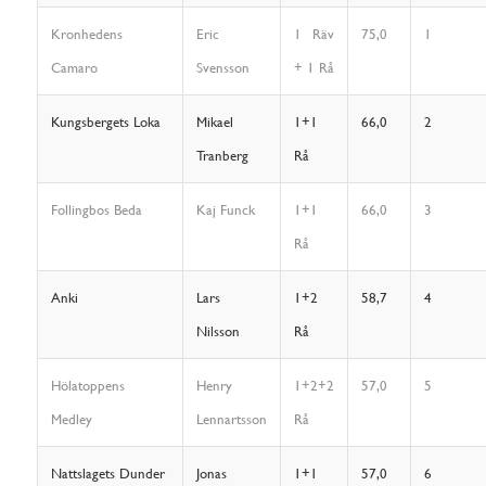
Kronhedens
Eric
1 Räv
75,0
1
Camaro
Svensson
+ 1 Rå
Kungsbergets Loka
Mikael
1+1
66,0
2
Tranberg
Rå
Follingbos Beda
Kaj Funck
1+1
66,0
3
Rå
Anki
Lars
1+2
58,7
4
Nilsson
Rå
Hölatoppens
Henry
1+2+2
57,0
5
Medley
Lennartsson
Rå
Nattslagets Dunder
Jonas
1+1
57,0
6