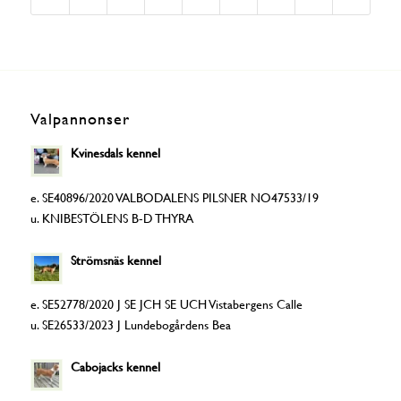
Valpannonser
Kvinesdals kennel
e. SE40896/2020 VALBODALENS PILSNER NO47533/19
u. KNIBESTÖLENS B-D THYRA
Strömsnäs kennel
e. SE52778/2020 J SE JCH SE UCH Vistabergens Calle
u. SE26533/2023 J Lundebogårdens Bea
Cabojacks kennel