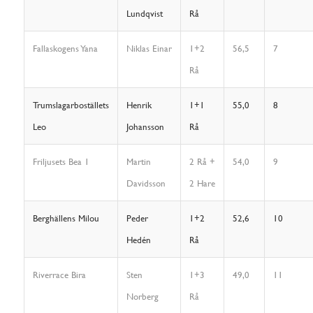
Lundqvist
Rå
Fallaskogens Yana
Niklas Einar
1+2
56,5
7
Rå
Trumslagarboställets
Henrik
1+1
55,0
8
Leo
Johansson
Rå
Friljusets Bea 1
Martin
2 Rå +
54,0
9
Davidsson
2 Hare
Berghällens Milou
Peder
1+2
52,6
10
Hedén
Rå
Riverrace Bira
Sten
1+3
49,0
11
Norberg
Rå