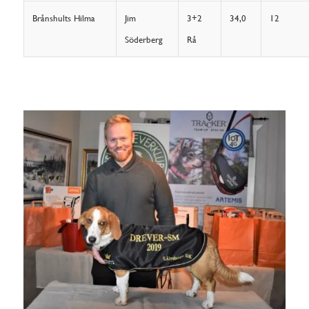
Brånshults Hilma
Jim
3+2
34,0
12
Söderberg
Rå