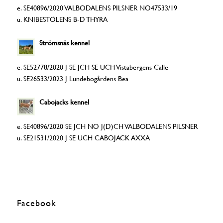
e. SE40896/2020 VALBODALENS PILSNER NO47533/19
u. KNIBESTÖLENS B-D THYRA
Strömsnäs kennel
e. SE52778/2020 J SE JCH SE UCH Vistabergens Calle
u. SE26533/2023 J Lundebogårdens Bea
Cabojacks kennel
e. SE40896/2020 SE JCH NO J(D)CH VALBODALENS PILSNER
u. SE21531/2020 J SE UCH CABOJACK AXXA
Facebook