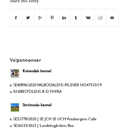
Share this entry
Valpannonser
Kvinesdals kennel
e. SE40896/2020 VALBODALENS PILSNER NO47533/19
u. KNIBESTÖLENS B-D THYRA
Strömsnäs kennel
e. SE52778/2020 J SE JCH SE UCH Vistabergens Calle
u. SE26533/2023 J Lundebogårdens Bea