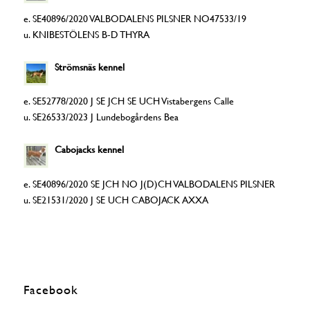
e. SE40896/2020 VALBODALENS PILSNER NO47533/19
u. KNIBESTÖLENS B-D THYRA
Strömsnäs kennel
e. SE52778/2020 J SE JCH SE UCH Vistabergens Calle
u. SE26533/2023 J Lundebogårdens Bea
Cabojacks kennel
e. SE40896/2020 SE JCH NO J(D)CH VALBODALENS PILSNER
u. SE21531/2020 J SE UCH CABOJACK AXXA
Facebook