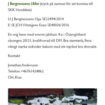
J Bergmossens Ubbe
(tryck på namnet för att komma till
SKK Hunddata)
U: J Bergmossens Ojja SE22494/2014
E: SE JCH Viltstigens Enzo SE40026/2016
En ung hane med enorm jaktlust. 4:a i Östergötland
säsongen 20/21, kvalificerad till DM. Bra stamtavla, flera
riktigt starka individer bakom med ett mycket bra drevsätt.
Kontakt
Jonathan Andersson
Telefon: +46761424862
Ort: Kisa