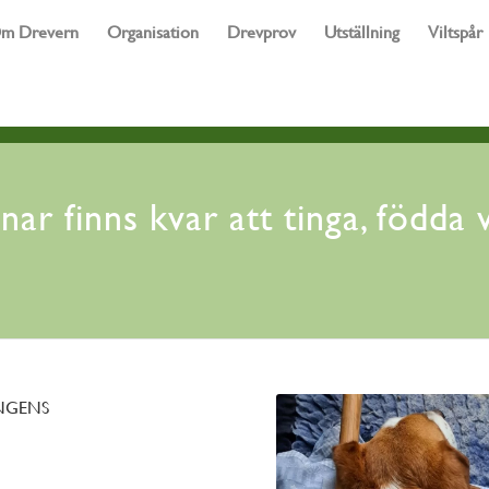
m Drevern
Organisation
Drevprov
Utställning
Viltspår
nar finns kvar att tinga, födda 
ÄNGENS