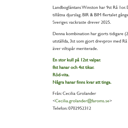
Landbogläntans Winston har 9st Rå 1or. D
tillåtna djurslag. BIR & BIM flertalet gånge
Sveriges vackraste drever 2025.
Denna kombination har gjorts tidigare (2
utställda, 3st som gjort drevprov med Rå
äver viltspår meriterade.
En stor kull på 12st valpar.
8st hanar och 4st tikar.
Röd-vita.
Några hanar finns kvar att tinga.
Från: Cecilia Grolander
<
Cecilia.grolander@faroms.se
>
Telefon: 0702952312