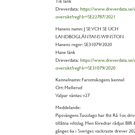
Tik länk
Dreverdata:
https://www.dreverdata.se/
oversikt?regNr=SE22787/2021
Hanens namn: J SE VCH SE UCH
LANDBOGLÄNTANS WINSTON
Hanens regnr: SE31079/2020
Hane länk
Dreverdata:
https://www.dreverdata.se/
oversikt?regNr=SE31079/2020
Kennelnamn: Faromskogens kennel
Ort: Mellerud
Valpar väntas: v27
Meddelande:
Pipsvängens Tussilago har 8st Rå 1or, driv
tillåtna viltslag. Men föredrar rådjur. BIR
gånger. 6a i Sveriges vackraste drever 20