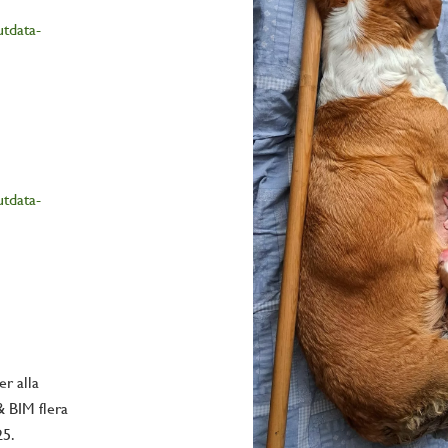
utda
ta-
utda
ta-
er alla
 & BIM flera
25.