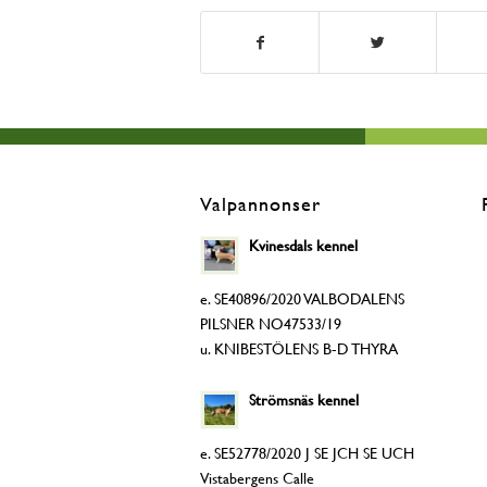
Valpannonser
Kvinesdals kennel
e. SE40896/2020 VALBODALENS
PILSNER NO47533/19
u. KNIBESTÖLENS B-D THYRA
Strömsnäs kennel
e. SE52778/2020 J SE JCH SE UCH
Vistabergens Calle