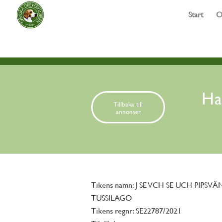
Start
O
Ha
Tillbaka till
annonser
Tikens namn: J SE VCH SE UCH PIPSV
TUSSILAGO
Tikens regnr: SE22787/2021