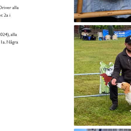
river alla
r. 2a i
024), alla
 1a. Några