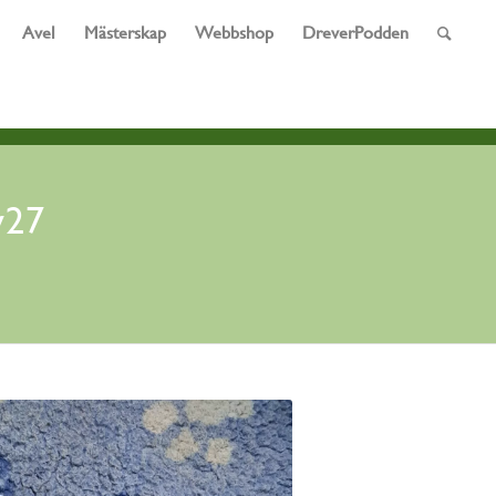
Avel
Mästerskap
Webbshop
DreverPodden
v27