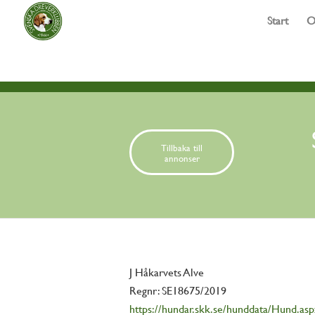
Start
O
Tillbaka till
annonser
J Håkarvets Alve
Regnr: SE18675/2019
https://hundar.skk.se/hunddata/Hund.a