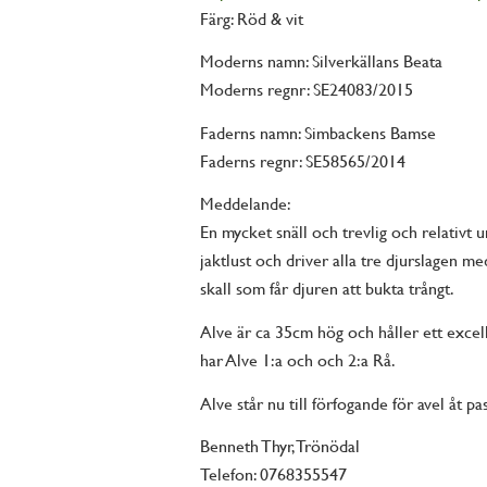
Färg: Röd & vit
Moderns namn: Silverkällans Beata
Moderns regnr: SE24083/2015
Faderns namn: Simbackens Bamse
Faderns regnr: SE58565/2014
Meddelande:
En mycket snäll och trevlig och relativt
jaktlust och driver alla tre djurslagen me
skall som får djuren att bukta trångt.
Alve är ca 35cm hög och håller ett excel
har Alve 1:a och och 2:a Rå.
Alve står nu till förfogande för avel åt pa
Benneth Thyr, Trönödal
Telefon: 0768355547