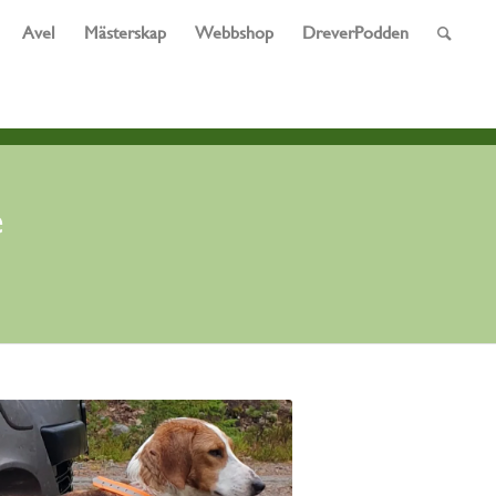
Avel
Mästerskap
Webbshop
DreverPodden
e