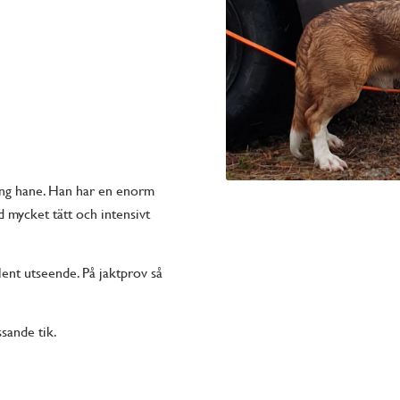
 ung hane. Han har en enorm
d mycket tätt och intensivt
lent utseende. På jaktprov så
ssande tik.