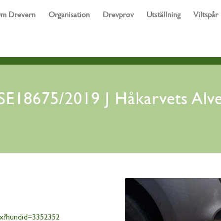
m Drevern
Organisation
Drevprov
Utställning
Viltspår
SE18675/2019 J Håkarvets Alv
spx?hundid=3352352