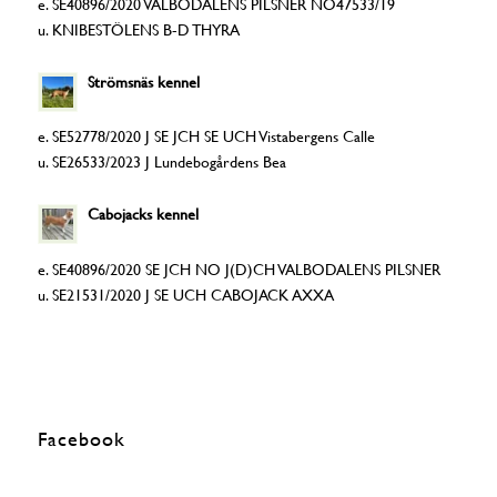
e. SE40896/2020 VALBODALENS PILSNER NO47533/19
u. KNIBESTÖLENS B-D THYRA
Strömsnäs kennel
e. SE52778/2020 J SE JCH SE UCH Vistabergens Calle
u. SE26533/2023 J Lundebogårdens Bea
Cabojacks kennel
e. SE40896/2020 SE JCH NO J(D)CH VALBODALENS PILSNER
u. SE21531/2020 J SE UCH CABOJACK AXXA
Facebook